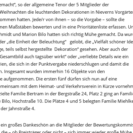
emacht“, so der allgemeine Tenor der 5 Mitglieder der
Weihnachten die leuchtenden Dekorationen in Nieverns Vorgärte
en hatten. Jede/r von ihnen – so die Vorgabe – sollte die
nen Maßstäben bewerten und in eine Prioritätenliste erfassen. U
Schmidt und Marion Bilo hatten sich richtig Mühe gemacht. Da wu
„die Einheit der Beleuchtung“ gelobt, die „Vielfalt schöner Ide
, teils selbst hergestellte Dekoration“ gesehen. Aber auch der
Gesamtbild auch tagsüber wirkt“ oder „verliebte Details wie ein
en, die sich in der Punktvergabe niederschlugen und damit die
ten. Insgesamt wurden immerhin 16 Objekte von den
e aufgenommen. Die ersten fünf dürfen sich nun auf eine
gemeinsam mit dem Heimat- und Verkehrsverein in Kürze vorneh
ielte Familie Bertram in der Bergstraße 24, Platz 2 ging an Famili
e Bilo, Hochstraße 10. Die Plätze 4 und 5 belegten Familie Miehlke
der Jahnstraße 4.
 ein großes Dankeschön an die Mitglieder der Bewertungskommi
, die – ob Preisträger oder nicht – sich immer wieder große Mühe