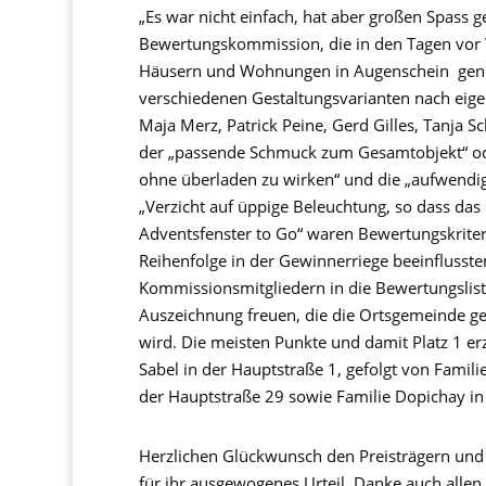
„Es war nicht einfach, hat aber großen Spass g
Bewertungskommission, die in den Tagen vor 
Häusern und Wohnungen in Augenschein genomm
verschiedenen Gestaltungsvarianten nach eige
Maja Merz, Patrick Peine, Gerd Gilles, Tanja 
der „passende Schmuck zum Gesamtobjekt“ oder 
ohne überladen zu wirken“ und die „aufwendige
„Verzicht auf üppige Beleuchtung, so dass das 
Adventsfenster to Go“ waren Bewertungskriteri
Reihenfolge in der Gewinnerriege beeinfluss
Kommissionsmitgliedern in die Bewertungslist
Auszeichnung freuen, die die Ortsgemeinde 
wird. Die meisten Punkte und damit Platz 1 erz
Sabel in der Hauptstraße 1, gefolgt von Famili
der Hauptstraße 29 sowie Familie Dopichay in 
Herzlichen Glückwunsch den Preisträgern und
für ihr ausgewogenes Urteil. Danke auch allen