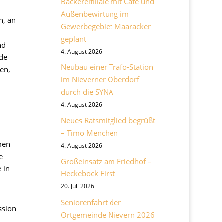
Bäckereifiliale mit Cafe und
Außenbewirtung im
n, an
Gewerbegebiet Maaracker
geplant
nd
4. August 2026
rde
Neubau einer Trafo-Station
en,
im Nieverner Oberdorf
durch die SYNA
4. August 2026
Neues Ratsmitglied begrüßt
– Timo Menchen
men
4. August 2026
e
Großeinsatz am Friedhof –
 in
Heckebock First
20. Juli 2026
Seniorenfahrt der
ssion
Ortgemeinde Nievern 2026