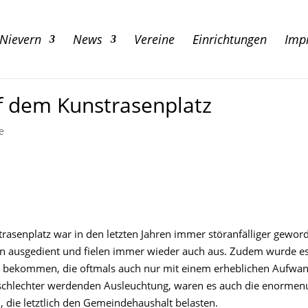
 Nievern
News
Vereine
Einrichtungen
Imp
uf dem Kunstrasenplatz
e
D
rasenplatz war in den letzten Jahre
n
immer störanfälliger gewor
n ausgedient
und fielen immer wieder auch aus
. Zudem wurde e
 bekommen, die oftmals
auch nur mit einem erheblichen Aufwa
 schlechter werdenden Ausleuchtung, waren es auch d
ie enormen
, die
letztlich
den Gemeindehaushalt belasten.