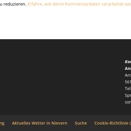
u reduzieren.
Erfahre, wie deine Kommentardaten verarbeitet we
Kon
An
Ans
56
Te
Sp
so
ng
Aktuelles Wetter in Nievern
Suche
Cookie-Richtlinie 