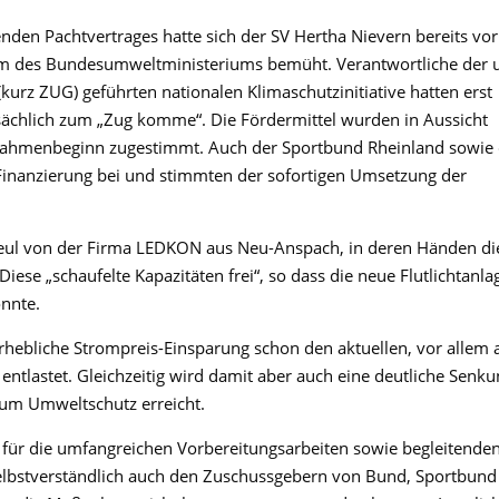
en Pachtvertrages hatte sich der SV Hertha Nievern bereits vor
mm des Bundesumweltministeriums bemüht
.
Verantwortliche der
u
(kurz ZUG)
geführten nationalen Klimaschutzinitiative
hatte
n
erst
sächlich zum „
Z
ug
komme“
.
D
ie
Fö
rdermittel
wurden
in Aussicht
aßnahmenbeginn zugestimmt. Auch der Sportbund Rheinland sowie
inanzierung bei und stimmten der sofortigen Umsetzung der
eul
von der Firma LEDKON aus Neu-
Anspach
, in deren Händen di
 Diese „schaufelte
Kapazitäten frei
“, so dass
die neue Flutlichtanla
nnte
.
erhebliche Strompreis-Einsparung
schon den aktuellen
, vor allem 
ntlastet. Gleichzeitig wird damit
aber auch
eine deutliche Senku
zum Umweltschutz erreicht.
 für die umfangreichen Vorbereitungsarbeiten
sowie begleitende
selbstverständlich auch den Zuschussgebern von Bund, Sportbund