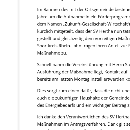
Im Rahmen des mit der Ortsgemeinde bestehend
Jahre um die Aufnahme in ein Förderprogra
dem Namen
„
Zukunft-Gesellschaft-Wirtschaft
“
kürzlich mitgeteilt, dass der SV Hertha nun tat
gestellt und gleichzeitig dem vorzeitigen M
Sportkreis Rhein-Lahn tragen ihren Anteil
zur
F
Maßnahme zu.
Schnell
nahm die Vereinsführung
mit Herrn
St
Ausführung der Maßnahme liegt, Kontakt auf
.
bereits
am letzten Montag installiert
w
erden
ko
Dies sorgt zum einen dafür
, dass die nicht un
auch die zukünftigen
Haushalt
e
der Gemeinde e
des Energiebedarfs und ein wichtiger Beitrag 
Ich danke den Verantwortlichen des SV Hertha
Maßnahmen im Antragsverfahren
.
Dank gilt 