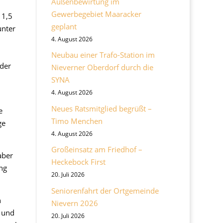
Außenbewirtung im
Gewerbegebiet Maaracker
 1,5
geplant
nter
4. August 2026
Neubau einer Trafo-Station im
der
Nieverner Oberdorf durch die
SYNA
4. August 2026
Neues Ratsmitglied begrüßt –
e
Timo Menchen
ge
4. August 2026
Großeinsatz am Friedhof –
aber
Heckebock First
ng
20. Juli 2026
Seniorenfahrt der Ortgemeinde
n
Nievern 2026
 und
20. Juli 2026