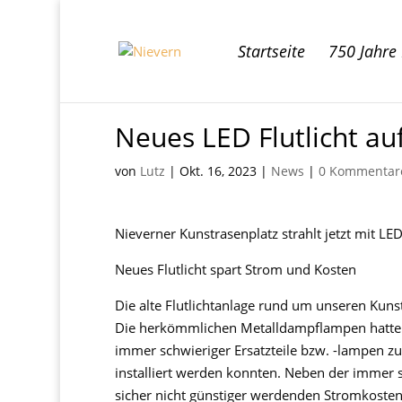
Startseite
750 Jahre
Neues LED Flutlicht a
von
Lutz
|
Okt. 16, 2023
|
News
|
0 Kommentar
Nieverner
Kunstrasen
platz strahlt jetzt
mit LE
Neue
s
Flutlicht
spart Strom und Kosten
Die alte Flutlichtanlage rund um unseren Kunst
Die her
kömmlichen Metalldampflampen hatt
e
immer schwieriger Ersatzteile
bzw. -lampen
zu
installiert werden konnten. Neben der immer
sicher nicht günstiger werdenden
Stromkosten