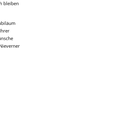
h bleiben
jubiläum
Ihrer
ünsche
 Nieverner