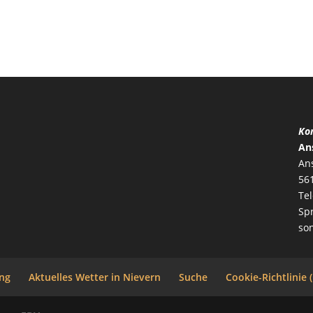
Kon
An
Ans
56
Te
Sp
so
ng
Aktuelles Wetter in Nievern
Suche
Cookie-Richtlinie 