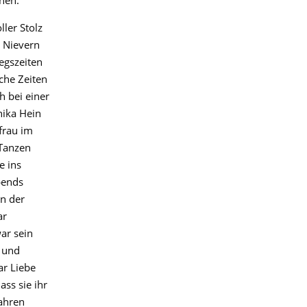
hen:
ler Stolz
 Nievern
egszeiten
che Zeiten
h bei einer
nika Hein
frau im
 Tanzen
e ins
bends
in der
ar
ar sein
n und
ar Liebe
ass sie ihr
ahren