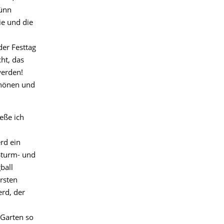
Dünn
ie und die
der Festtag
ht, das
werden!
hönen und
eße ich
rd ein
Sturm- und
ball
rsten
erd, der
 Garten so