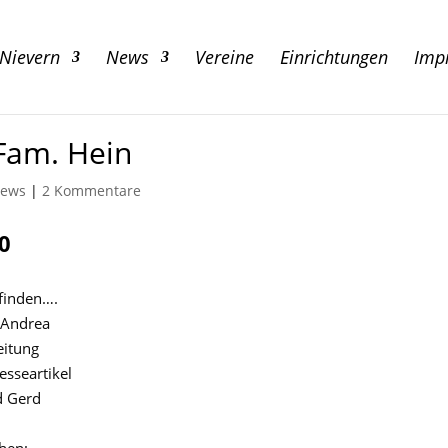
 Nievern
News
Vereine
Einrichtungen
Imp
Fam. Hein
ews
|
2 Kommentare
0
rfinden….
 Andrea
eitung
esseartikel
d Gerd