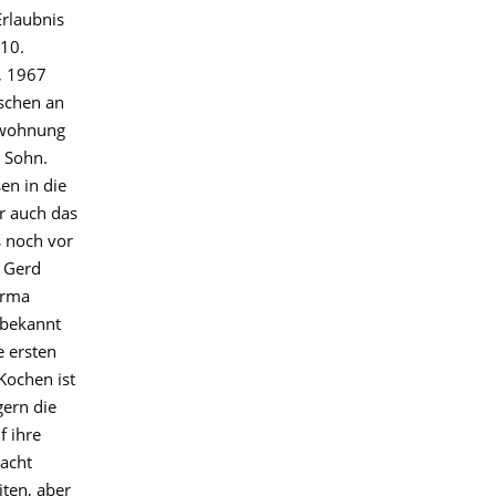
Erlaubnis
 10.
, 1967
schen an
enwohnung
 Sohn.
en in die
r auch das
s noch vor
. Gerd
irma
 bekannt
e ersten
Kochen ist
gern die
f ihre
lacht
ten, aber