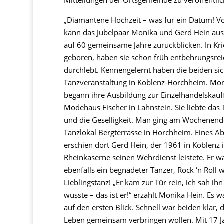
Mitteilungen der Ortsgemeinde zu veröffentlic
„Diamantene Hochzeit – was für ein Datum! Vol
kann das Jubelpaar Monika und Gerd Hein aus
auf 60 gemeinsame Jahre zurückblicken. In Kri
geboren, haben sie schon früh entbehrungsrei
durchlebt. Kennengelernt haben die beiden sic
Tanzveranstaltung in Koblenz-Horchheim. Mo
begann ihre Ausbildung zur Einzelhandelskauf
Modehaus Fischer in Lahnstein. Sie liebte das
und die Geselligkeit. Man ging am Wochenend
Tanzlokal Bergterrasse in Horchheim. Eines A
erschien dort Gerd Hein, der 1961 in Koblenz 
Rheinkaserne seinen Wehrdienst leistete. Er w
ebenfalls ein begnadeter Tänzer, Rock ‘n Roll w
Lieblingstanz! „Er kam zur Tür rein, ich sah ih
wusste – das ist er!“ erzählt Monika Hein. Es w
auf den ersten Blick. Schnell war beiden klar, d
Leben gemeinsam verbringen wollen. Mit 17 J