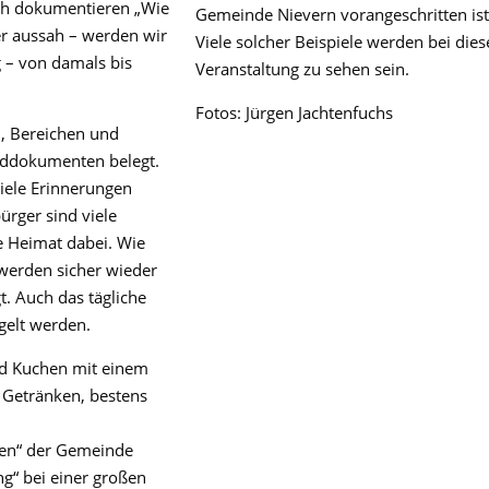
ich dokumentieren „Wie
Gemeinde Nievern vorangeschritten ist
er aussah – werden wir
Viele solcher Beispiele werden bei dies
 – von damals bis
Veranstaltung zu sehen sein.
Fotos: Jürgen Jachtenfuchs
, Bereichen und
ilddokumenten belegt.
iele Erinnerungen
rger sind viele
e Heimat dabei. Wie
 werden sicher wieder
t. Auch das tägliche
gelt werden.
nd Kuchen mit einem
 Getränken, bestens
nen“ der Gemeinde
g“ bei einer großen