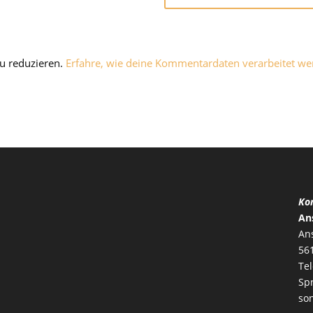
u reduzieren.
Erfahre, wie deine Kommentardaten verarbeitet we
Kon
An
Ans
56
Te
Sp
so