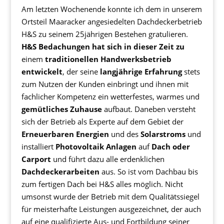
Am letzten Wochenende konnte ich dem in unserem
Ortsteil Maaracker angesiedelten Dachdeckerbetrieb
H&S zu seinem 25jährigen Bestehen gratulieren.
H&S Bedachungen hat sich in dieser Zeit zu
einem
traditionellen Handwerksbetrieb
entwickelt
, der seine
langjährige Erfahrung
stets
zum Nutzen der Kunden einbringt und ihnen mit
fachlicher Kompetenz ein wetterfestes, warmes und
gemütliches Zuhause
aufbaut. Daneben versteht
sich der Betrieb als Experte auf dem Gebiet der
Erneuerbaren Energien
und des
Solarstroms
und
installiert
Photovoltaik Anlagen
auf
Dach oder
Carport
und führt dazu alle erdenklichen
Dachdeckerarbeiten
aus. So ist vom Dachbau bis
zum fertigen Dach bei H&S alles möglich. Nicht
umsonst wurde der Betrieb mit dem Qualitätssiegel
für meisterhafte Leistungen ausgezeichnet, der auch
auf eine qualifizierte Aus- und Fortbildung seiner