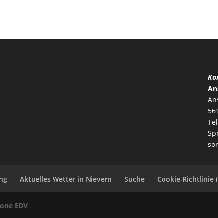
Kon
An
Ans
56
Te
Sp
so
ng
Aktuelles Wetter in Nievern
Suche
Cookie-Richtlinie 
tone EDV