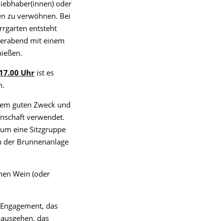
liebhaber(innen) oder
en zu verwöhnen. Bei
rgarten entsteht
erabend mit einem
nießen.
17.00 Uhr
ist es
n.
 dem guten Zweck und
inschaft verwendet.
, um eine Sitzgruppe
an der Brunnenanlage
chen Wein (oder
r Engagement, das
 ausgehen, das