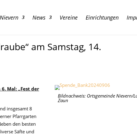
 Nievern
News
Vereine
Einrichtungen
Imp
Traube“ am Samstag, 14.
6. Mal: „Fest der
Bildnachweis: Ortsgemeinde Nievern/L
Zaun
ind insgesamt 8
erner Pfarrgarten
. Neben den besten
diverse Säfte und