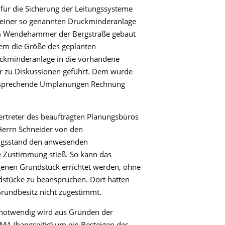
 für die Sicherung der Leitungssysteme
g einer so genannten Druckminderanlage
dem Wendehammer der Bergstraße gebaut
llem die Größe des geplanten
uckminderanlage in die vorhandene
r zu Diskussionen geführt. Dem wurde
ntsprechende Umplanungen Rechnung
ertreter des beauftragten Planungsbüros
 Herrn Schneider von den
ngsstand den anwesenden
te Zustimmung stieß. So kann das
enen Grundstück errichtet werden, ohne
dstücke zu beanspruchen. Dort hatten
rundbesitz nicht zugestimmt.
 notwendig wird aus Gründen der
MA (hangseitig) um ein Besteigen des